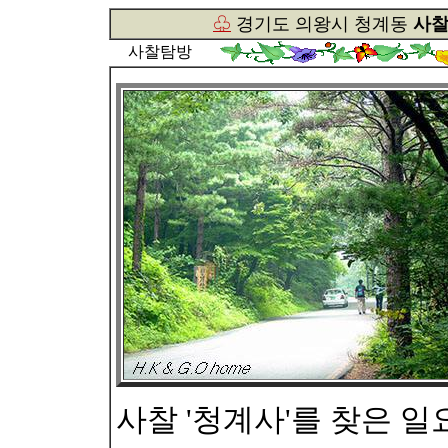
♧
경기도 의왕시 청계동
사찰
사찰탐방
사찰 '청계사'를 찾은 일