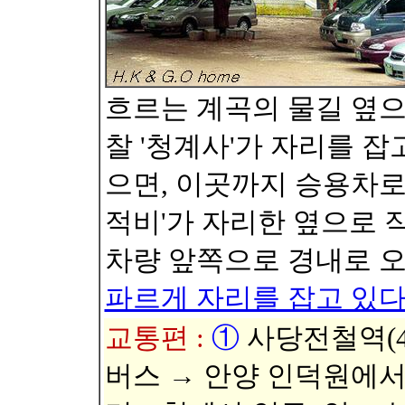
흐르는 계곡의 물길 옆으
찰 '청계사'가 자리를 잡
으면, 이곳까지 승용차로 
적비'가 자리한 옆으로 작
차량 앞쪽으로 경내로 오
파르게 자리를 잡고 있다
교통편 :
①
사당전철역(4호
버스 → 안양 인덕원에서