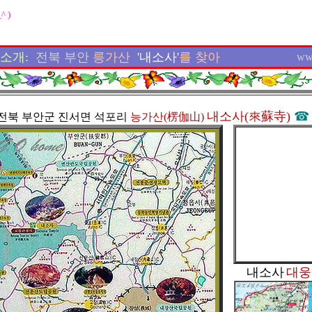
_^ )
소개:
전북
부안
릉가산
'내소사'
를 찾아
ww
내소사
(來蘇寺)
전북 부안군 진서면 석포리
능가산(楞伽山)
내소사
대웅