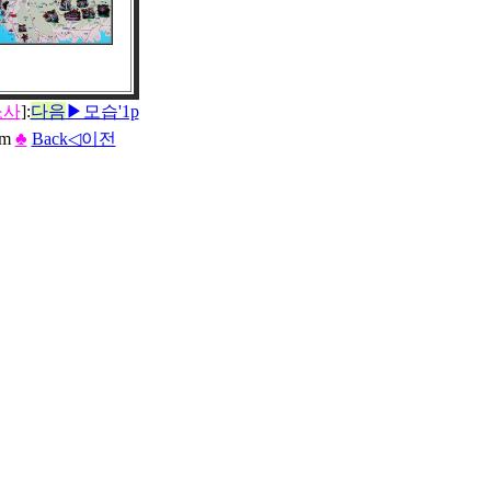
소사
]:
다음
▶모습'1p
om
♣
Back◁이전