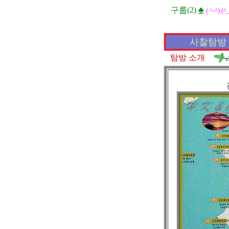
구룹(2)
♣
( ^-^) (^
사찰탐방 
탐방 소개