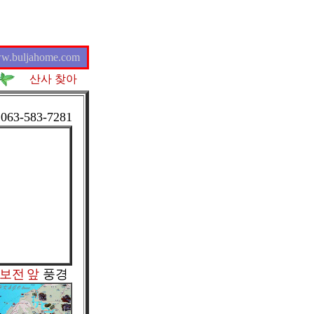
w.buljahome.com
산사 찾아
☎
063-583-7281
보전
앞
풍경