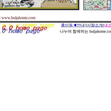
ww.buljahome.com
홈이동◀안내
:[
사찰소개
|
내
나누며 함께하는 buljahome.c