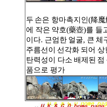
두
손은 항마촉지인(降魔
에 작은
약호(藥壺)를 들
이다. 근엄한
얼굴, 큰
체
주름선이
선각화
되어 상
탄력성이 다소
배제된
점
품으로 평가