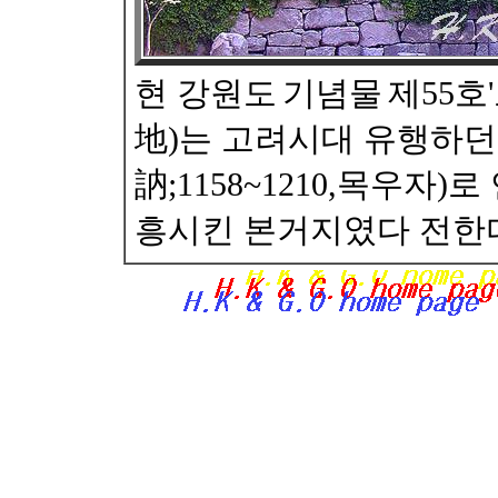
현 강원도
기념물
제55호
地)는 고려시대 유행하던
訥;1158~1210,목우자)
흥시킨 본거지였다 전한