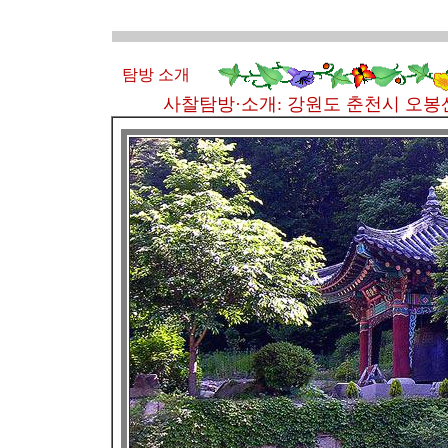
탐방 소개
사찰탐방·소개: 강원도 춘천시
오봉