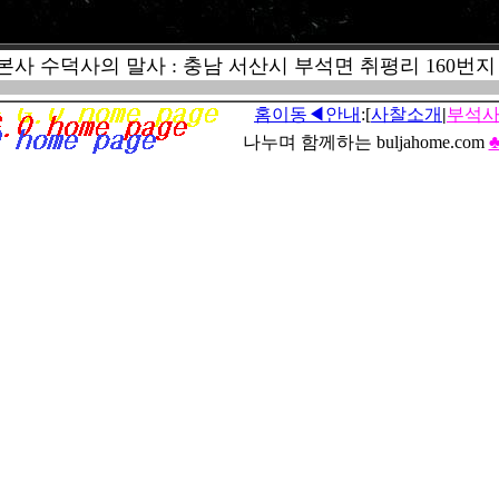
사 수덕사의 말사 : 충남 서산시 부석면 취평리 160번지 ☏ 0
홈이동◀안내
:[
사찰소개
|
부석
나누며 함께하는 buljahome.com