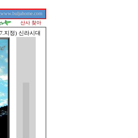
w.buljahome.com
산사 찾아
.17.지정) 신라시대