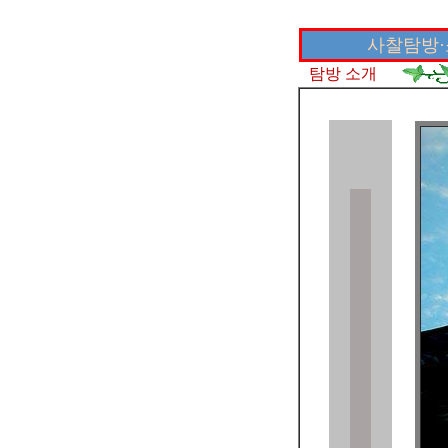
사찰탐방·
탐방 소개