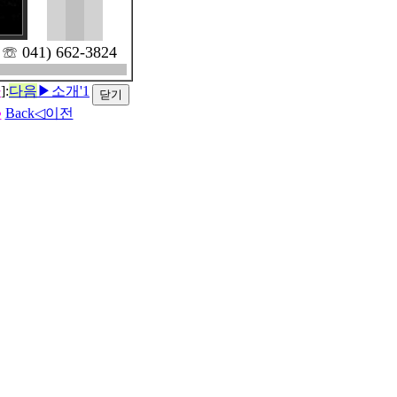
41) 662-3824
사
]:
다음
▶소개'1
♣
Back◁이전