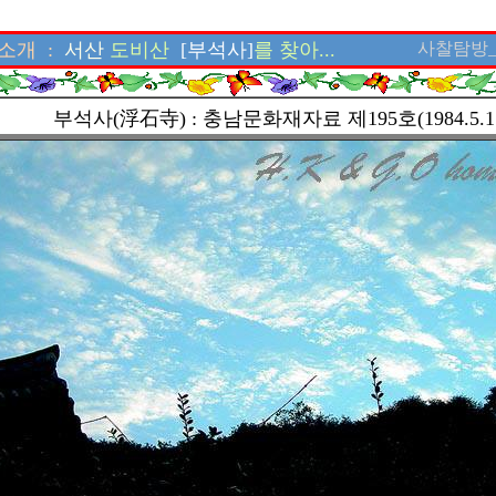
소개 :
서산
도비산
[부석사]
를 찾아...
사찰탐방_ww
부석사(浮石寺) : 충남문화재자료 제195호(1984.5