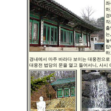
좌
하
경
작
출
는
놓
탑
하
경내에서 마주 바라다 보이는 대웅전으로 
대웅전 법당의 문을 열고 들어서니, 사시 