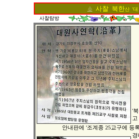
사찰 북한
♧
산 '대
사찰탐방
'
고
안내판에 '조계종 25교구에 등
경