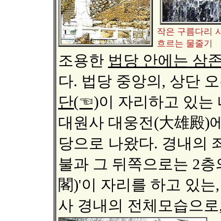
작은 구름다리 
흐르는 물줄기
조용한
법당 안에는 삼존
다. 법당 중앙의, 상단
단(☜)
이 자리하고 있는
대원사 대웅전(大雄殿)에
당으로 나왔다. 경내의
불과 그 뒤쪽으로는 2층
閣)'이 자리를 하고 있는
사 경내의 전체모습으로,