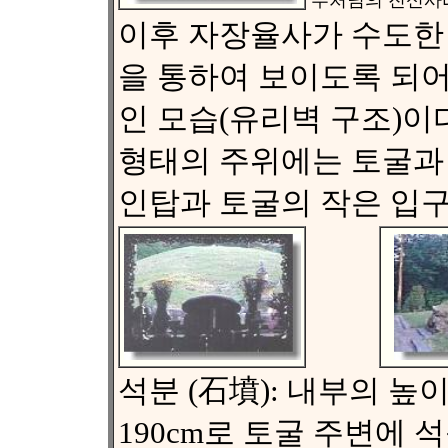
부처님의 진신사리
이후 자장율사가 수도한 
을 통하여 보이도록 되어 
인 모습(유리벽 구조)이
형태의 주위에는 토굴과 
인탑과 토굴의 작은 입구 
석분 (石墳): 내부의 높이는
190cm로 토굴 주변에 