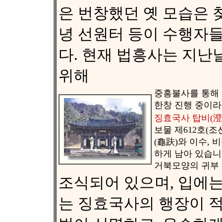
은 번창했던 옛 모습은 찾
녕 선원터 등이 수행자
다. 현재 법흥사는 지난
위해
중흥불사를 통해 
한창 진행 중이라
징효국사 탑비(澄
보물 제612호(조
(龜趺)와 이수, 
하게 남아 있습니
거북모양의 귀부
조식되어 있으며, 입에는
는 징효국사의 행장이 