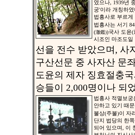
였으나, 1939년
궁'이라 개칭하였
법흥사로 부르게 
법흥사는 서기 8
(
)국사 도윤(
澈鑑)
시조인 마조도일
선을 전수 받았으며, 
구산선문 중 사자산 문
도윤의 제자 징효절충국
승들이 2,000명이나 되
법흥사 적멸보궁
안하고 있기 때문
불상(주불)이 자
단지 법당의 한쪽
되어 있으며, 이