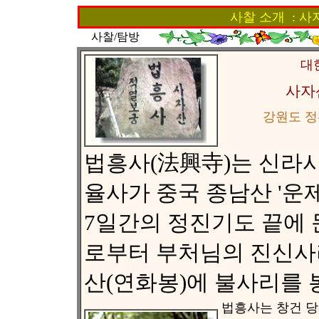
사찰 소개 : 사
사찰/탐방
대
사자
강원도 정
법흥사(法興寺)는 신라시대
율사가 중국 종남산 '운
7일간의 정진기도 끝에
로부터 부처님의 진신사
산(연화봉)에 불사리를 
법흥사는 창건 당