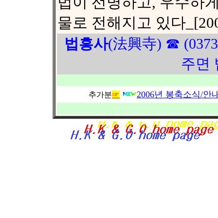
법이 선명하고, 우수하게
물로 전해지고 있다_[2001.
법흥사
(法興寺) ☎ (037
주면 
2006년 봉축소식/안내
추가분
☞